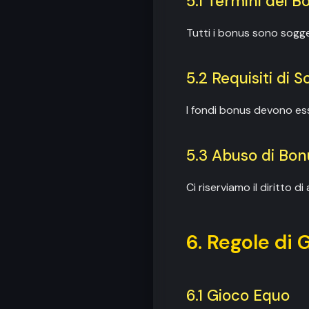
5.1 Termini dei B
Tutti i bonus sono sogget
5.2 Requisiti di
I fondi bonus devono es
5.3 Abuso di Bon
Ci riserviamo il diritto d
6. Regole di 
6.1 Gioco Equo