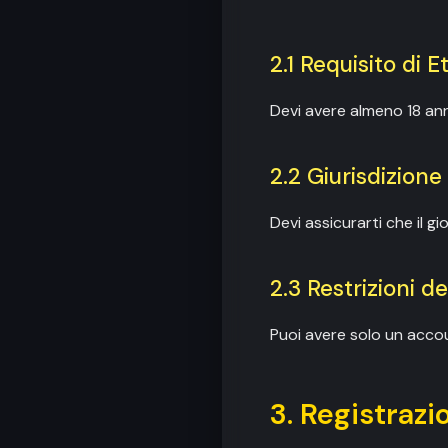
2.1 Requisito di E
Devi avere almeno 18 anni 
2.2 Giurisdizione
Devi assicurarti che il g
2.3 Restrizioni d
Puoi avere solo un acco
3. Registrazi