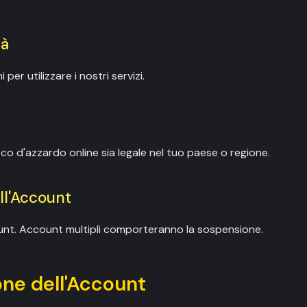
tà
per utilizzare i nostri servizi.
ioco d'azzardo online sia legale nel tuo paese o regione.
ell'Account
unt. Account multipli comporteranno la sospensione.
one dell'Account