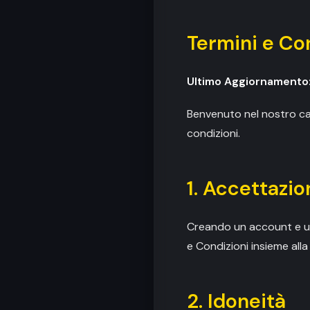
Termini e Co
Ultimo Aggiornamento
Benvenuto nel nostro casi
condizioni.
1. Accettazio
Creando un account e uti
e Condizioni insieme alla
2. Idoneità