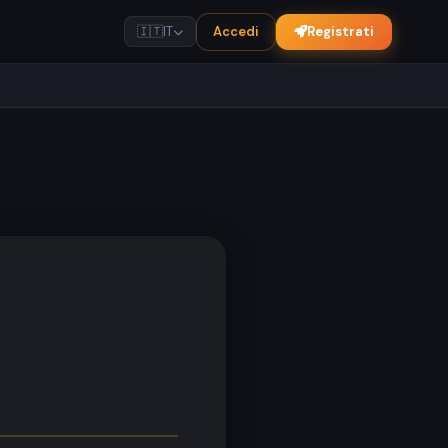
Accedi
Registrati
🇮🇹
IT