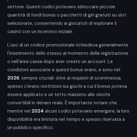
settore. Questi codici potevano sbloccare piccole
quantità di fondi bonus o pacchetti di giri gratuiti su slot
selezionate, consentendo ai giocatori di esplorare il
casinò con un incentivo iniziale.
L'uso di un codice promozionale richiedeva generalmente
l'inserimento dello stesso al momento della registrazione
o nell'area cassa dopo aver creato un account. Le
condizioni associate a questi bonus erano, e sono nel
2026
, sempre cruciali: oltre ai requisiti di scommessa,
spesso c'erano restrizioni sui giochi a cui il bonus poteva
essere applicato e un tetto massimo alle vincite
convertibili in denaro reale. È importante notare che,
mentre nel
2024
alcuni codici potevano emergere, la loro
disponibilità era limitata nel tempo e spesso riservata a
un pubblico specifico.