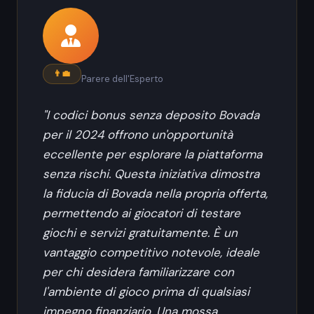
👨‍💼
Parere dell'Esperto
"I codici bonus senza deposito Bovada
per il 2024 offrono un'opportunità
eccellente per esplorare la piattaforma
senza rischi. Questa iniziativa dimostra
la fiducia di Bovada nella propria offerta,
permettendo ai giocatori di testare
giochi e servizi gratuitamente. È un
vantaggio competitivo notevole, ideale
per chi desidera familiarizzare con
l'ambiente di gioco prima di qualsiasi
impegno finanziario. Una mossa