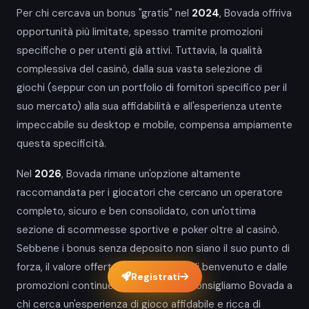
Per chi cercava un bonus "gratis" nel
2024
, Bovada offriva
opportunità più limitate, spesso tramite promozioni
specifiche o per utenti già attivi. Tuttavia, la qualità
complessiva del casinò, dalla sua vasta selezione di
giochi (seppur con un portfolio di fornitori specifico per il
suo mercato) alla sua affidabilità e all'esperienza utente
impeccabile su desktop e mobile, compensa ampiamente
questa specificità.
Nel
2026
, Bovada rimane un'opzione altamente
raccomandata per i giocatori che cercano un operatore
completo, sicuro e ben consolidato, con un'ottima
sezione di scommesse sportive e poker oltre al casinò.
Sebbene i bonus senza deposito non siano il suo punto di
forza, il valore offerto dai suoi bonus di benvenuto e dalle
Registrati
promozioni continue è significativo. Consigliamo Bovada a
chi cerca un'esperienza di gioco affidabile e ricca di