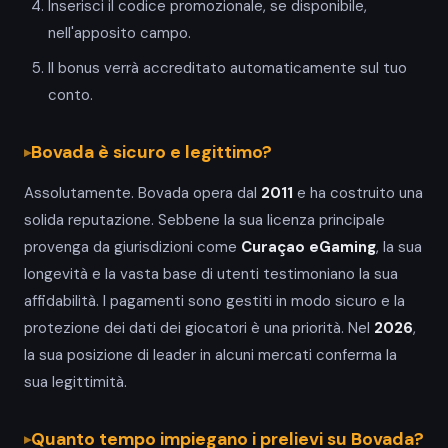
Inserisci il codice promozionale, se disponibile,
nell'apposito campo.
Il bonus verrà accreditato automaticamente sul tuo
conto.
Bovada è sicuro e legittimo?
Assolutamente. Bovada opera dal
2011
e ha costruito una
solida reputazione. Sebbene la sua licenza principale
provenga da giurisdizioni come
Curaçao eGaming
, la sua
longevità e la vasta base di utenti testimoniano la sua
affidabilità. I pagamenti sono gestiti in modo sicuro e la
protezione dei dati dei giocatori è una priorità. Nel
2026
,
la sua posizione di leader in alcuni mercati conferma la
sua legittimità.
Quanto tempo impiegano i prelievi su Bovada?