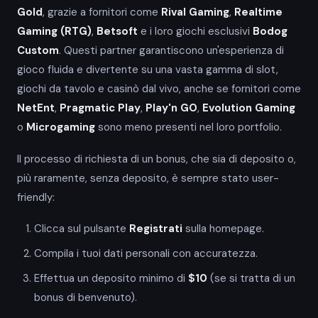
Gold
, grazie a fornitori come
Rival Gaming
,
Realtime
Gaming (RTG)
,
Betsoft
e i loro giochi esclusivi
Bodog
Custom
. Questi partner garantiscono un'esperienza di
gioco fluida e divertente su una vasta gamma di slot,
giochi da tavolo e casinò dal vivo, anche se fornitori come
NetEnt
,
Pragmatic Play
,
Play'n GO
,
Evolution Gaming
o
Microgaming
sono meno presenti nel loro portfolio.
Il processo di richiesta di un bonus, che sia di deposito o,
più raramente, senza deposito, è sempre stato user-
friendly:
Clicca sul pulsante
Registrati
sulla homepage.
Compila i tuoi dati personali con accuratezza.
Effettua un deposito minimo di
$10
(se si tratta di un
bonus di benvenuto).