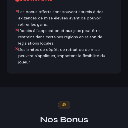
Les bonus offerts sont souvent soumis à des
exigences de mise élevées avant de pouvoir
retirer les gains.
L'accès à l'application et aux jeux peut être
restreint dans certaines régions en raison de
législations locales.
Des limites de dépôt, de retrait ou de mise
peuvent s'appliquer, impactant la flexibilité du
joueur.
🎁
Nos Bonus