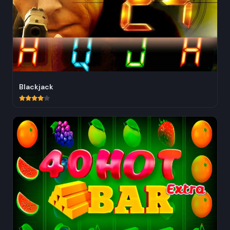
Blackjack