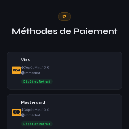
💳
Méthodes de Paiement
Visa
Dépôt Min.: 10 €
Immédiat
Dépôt et Retrait
Mastercard
Dépôt Min.: 10 €
Immédiat
Dépôt et Retrait