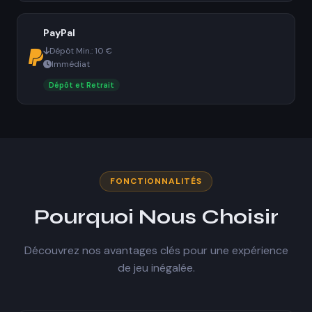
PayPal
Dépôt Min.: 10 €
Immédiat
Dépôt et Retrait
FONCTIONNALITÉS
Pourquoi Nous Choisir
Découvrez nos avantages clés pour une expérience
de jeu inégalée.