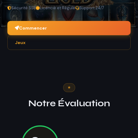
Sécurité SSL
Licencié et Régulé
Support 24/7
Commencer
Jeux
⭐
Notre Évaluation