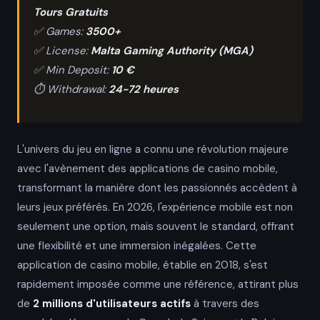
Tours Gratuits
✅ Games:
3500+
✅ License:
Malta Gaming Authority (MGA)
✅ Min Deposit:
10 €
⏱ Withdrawal:
24-72 heures
L'univers du jeu en ligne a connu une révolution majeure
avec l'avènement des applications de casino mobile,
transformant la manière dont les passionnés accèdent à
leurs jeux préférés. En 2026, l'expérience mobile est non
seulement une option, mais souvent le standard, offrant
une flexibilité et une immersion inégalées. Cette
application de casino mobile, établie en 2018, s'est
rapidement imposée comme une référence, attirant plus
de
2 millions d'utilisateurs actifs
à travers des