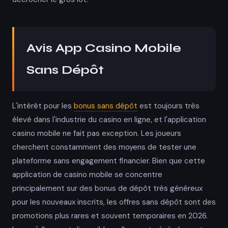
Avis App Casino Mobile
Sans Dépôt
L'intérêt pour les
bonus sans dépôt
est toujours très
élevé dans l'industrie du casino en ligne, et l'application
casino mobile ne fait pas exception. Les joueurs
cherchent constamment des moyens de tester une
plateforme sans engagement financier. Bien que cette
application de casino mobile se concentre
principalement sur des bonus de dépôt très généreux
pour les nouveaux inscrits, les offres sans dépôt sont des
promotions plus rares et souvent temporaires en 2026.