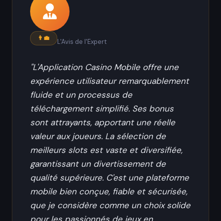
👨‍💼
L'Avis de l'Expert
"L'Application Casino Mobile offre une
expérience utilisateur remarquablement
fluide et un processus de
téléchargement simplifié. Ses bonus
sont attrayants, apportant une réelle
valeur aux joueurs. La sélection de
meilleurs slots est vaste et diversifiée,
garantissant un divertissement de
qualité supérieure. C'est une plateforme
mobile bien conçue, fiable et sécurisée,
que je considère comme un choix solide
pour les passionnés de jeux en