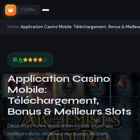
🇫🇷
FR
Home
Application Casino Mobile: Téléchargement, Bonus & Meilleur
8.5
Application Casino
Mobile:
Téléchargement,
Bonus & Meilleurs Slots
Découvrez notre application mobile: jouez aux
meilleurs slots, réclamez des bonus exclusifs.