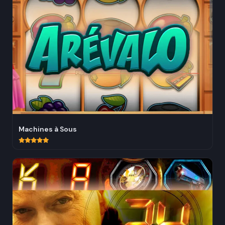
Machines à Sous