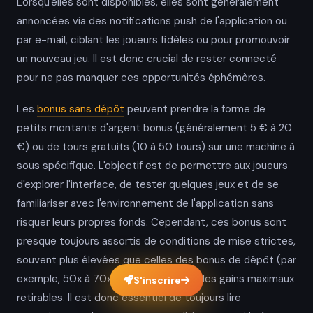
Lorsqu'elles sont disponibles, elles sont généralement
annoncées via des notifications push de l'application ou
par e-mail, ciblant les joueurs fidèles ou pour promouvoir
un nouveau jeu. Il est donc crucial de rester connecté
pour ne pas manquer ces opportunités éphémères.
Les
bonus sans dépôt
peuvent prendre la forme de
petits montants d'argent bonus (généralement 5 € à 20
€) ou de tours gratuits (10 à 50 tours) sur une machine à
sous spécifique. L'objectif est de permettre aux joueurs
d'explorer l'interface, de tester quelques jeux et de se
familiariser avec l'environnement de l'application sans
risquer leurs propres fonds. Cependant, ces bonus sont
presque toujours assortis de conditions de mise strictes,
souvent plus élevées que celles des bonus de dépôt (par
exemple, 50x à 70x), et de limites sur les gains maximaux
S'inscrire
retirables. Il est donc essentiel de toujours lire