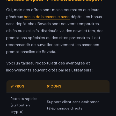
Oui, mais ces offres sont moins courantes que leurs
généreux
bonus de bienvenue avec
dépôt. Les bonus
sans dépôt chez Bovada sont souvent temporaires,
ciblés ou exclusifs, distribués via des newsletters, des
promotions spéciales ou des sites partenaires. Il est
recommandé de surveiller activement les annonces
promotionnelles de Bovada.
Voici un tableau récapitulatif des avantages et
inconvénients souvent cités par les utilisateurs :
✅ PROS
❌ CONS
Retraits rapides
Support client sans assistance
(surtout en
téléphonique directe
crypto)