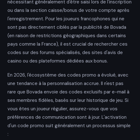
nécessitant généralement d'être saisi lors de l'inscription
ou dans la section caisse/bonus de votre compte après
l'enregistrement. Pour les joueurs francophones qui ne
sont pas directement ciblés par la publicité de Bovada
(en raison de restrictions géographiques dans certains
pays comme la France), il est crucial de rechercher ces
codes sur des forums spécialisés, des sites d'avis de
casino ou des plateformes dédiées aux bonus.
En 2026, l'écosystème des codes promo a évolué, avec
une tendance à la personnalisation accrue. Il n'est pas
rare que Bovada envoie des codes exclusifs par e-mail à
ses membres fidèles, basés sur leur historique de jeu. Si
vous êtes un joueur régulier, assurez-vous que vos
préférences de communication sont à jour. L'activation
d'un code promo suit généralement un processus simple
: