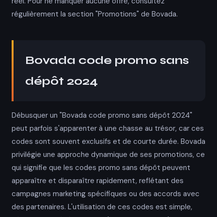
réel. Pour ne manquer aucune offre, consultez
régulièrement la section "Promotions" de Bovada.
Bovada code promo sans
dépôt 2024
Débusquer un "Bovada code promo sans dépôt 2024"
peut parfois s'apparenter à une chasse au trésor, car ces
codes sont souvent exclusifs et de courte durée. Bovada
privilégie une approche dynamique de ses promotions, ce
qui signifie que les codes promo sans dépôt peuvent
apparaître et disparaître rapidement, reflétant des
campagnes marketing spécifiques ou des accords avec
des partenaires. L'utilisation de ces codes est simple,