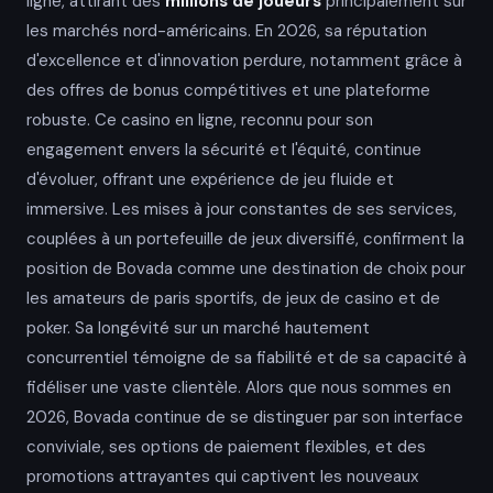
ligne, attirant des
millions de joueurs
principalement sur
les marchés nord-américains. En 2026, sa réputation
d'excellence et d'innovation perdure, notamment grâce à
des offres de bonus compétitives et une plateforme
robuste. Ce casino en ligne, reconnu pour son
engagement envers la sécurité et l'équité, continue
d'évoluer, offrant une expérience de jeu fluide et
immersive. Les mises à jour constantes de ses services,
couplées à un portefeuille de jeux diversifié, confirment la
position de Bovada comme une destination de choix pour
les amateurs de paris sportifs, de jeux de casino et de
poker. Sa longévité sur un marché hautement
concurrentiel témoigne de sa fiabilité et de sa capacité à
fidéliser une vaste clientèle. Alors que nous sommes en
2026, Bovada continue de se distinguer par son interface
conviviale, ses options de paiement flexibles, et des
promotions attrayantes qui captivent les nouveaux