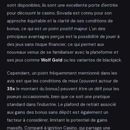
sont disponibles, ils sont une excellente porte d'entrée
pour découvrir le casino. Bovada est connu pour son
approche équitable et la clarté de ses conditions de
bonus, ce qui est un point positif majeur. L'un des
principaux avantages perçus est la possibilité de jouer à
des jeux sans risque financier, ce qui permet aux
nouveaux venus de se familiariser avec la plateforme et
ses jeux comme
Wolf Gold
ou les variantes de blackjack.
Cependant, un point fréquemment mentionné dans les
avis est que les conditions de mise (souvent autour de
35x
le montant du bonus) peuvent être un défi pour les
joueurs occasionnels, bien que ce soit une pratique
standard dans l'industrie. Le plafond de retrait associé
aux gains des bonus sans dépôt est également un
facteur à considérer, limitant le potentiel de gains
massifs. Comparé à Ignition Casino, qui partage une