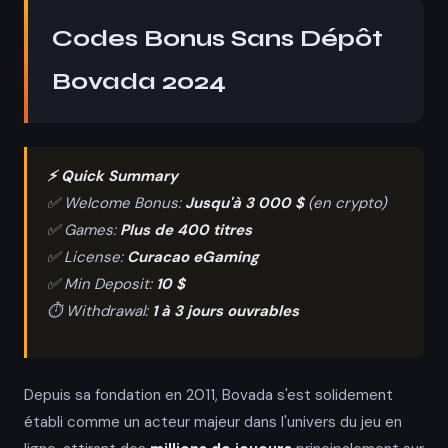
Codes Bonus Sans Dépôt
Bovada 2024
⚡ Quick Summary
✅ Welcome Bonus:
Jusqu'à 3 000 $
(en crypto)
✅ Games:
Plus de 400 titres
✅ License:
Curacao eGaming
✅ Min Deposit:
10 $
⏱ Withdrawal:
1 à 3 jours ouvrables
Depuis sa fondation en 2011, Bovada s'est solidement
établi comme un acteur majeur dans l'univers du jeu en