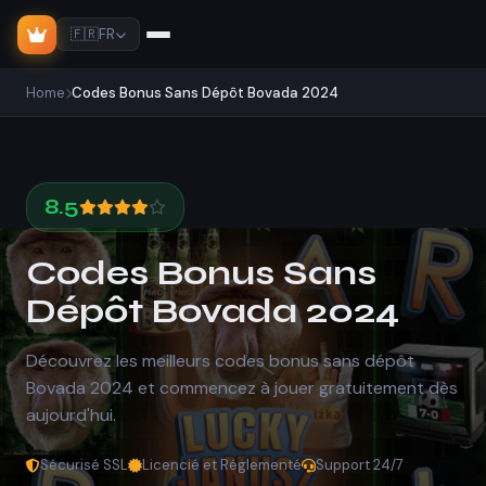
🇫🇷
FR
Home
Codes Bonus Sans Dépôt Bovada 2024
8.5
Codes Bonus Sans
Dépôt Bovada 2024
Découvrez les meilleurs codes bonus sans dépôt
Bovada 2024 et commencez à jouer gratuitement dès
aujourd'hui.
Sécurisé SSL
Licencié et Réglementé
Support 24/7