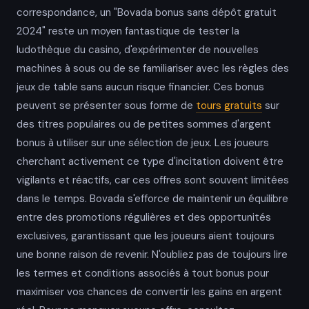
correspondance, un "Bovada bonus sans dépôt gratuit
2024" reste un moyen fantastique de tester la
ludothèque du casino, d'expérimenter de nouvelles
machines à sous ou de se familiariser avec les règles des
jeux de table sans aucun risque financier. Ces bonus
peuvent se présenter sous forme de
tours gratuits
sur
des titres populaires ou de petites sommes d'argent
bonus à utiliser sur une sélection de jeux. Les joueurs
cherchant activement ce type d'incitation doivent être
vigilants et réactifs, car ces offres sont souvent limitées
dans le temps. Bovada s'efforce de maintenir un équilibre
entre des promotions régulières et des opportunités
exclusives, garantissant que les joueurs aient toujours
une bonne raison de revenir. N'oubliez pas de toujours lire
les termes et conditions associés à tout bonus pour
maximiser vos chances de convertir les gains en argent