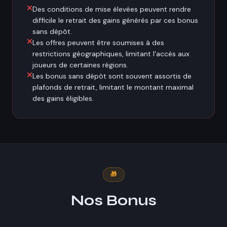
Des conditions de mise élevées peuvent rendre
difficile le retrait des gains générés par ces bonus
sans dépôt.
Les offres peuvent être soumises à des
restrictions géographiques, limitant l'accès aux
joueurs de certaines régions.
Les bonus sans dépôt sont souvent assortis de
plafonds de retrait, limitant le montant maximal
des gains éligibles.
🎁
Nos Bonus