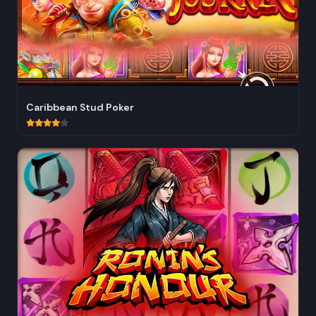
Caribbean Stud Poker