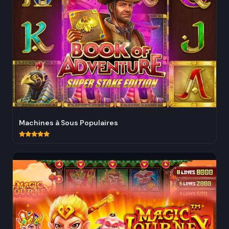
Machines à Sous Populaires