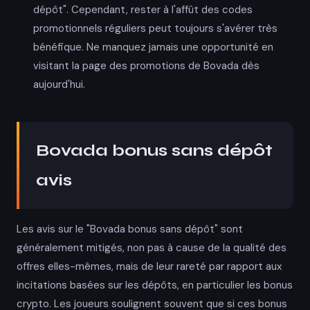
dépôt". Cependant, rester à l'affût des codes
promotionnels réguliers peut toujours s'avérer très
bénéfique. Ne manquez jamais une opportunité en
visitant la page des promotions de Bovada dès
aujourd'hui.
Bovada bonus sans dépôt
avis
Les avis sur le "Bovada bonus sans dépôt" sont
généralement mitigés, non pas à cause de la qualité des
offres elles-mêmes, mais de leur rareté par rapport aux
incitations basées sur les dépôts, en particulier les bonus
crypto. Les joueurs soulignent souvent que si ces bonus