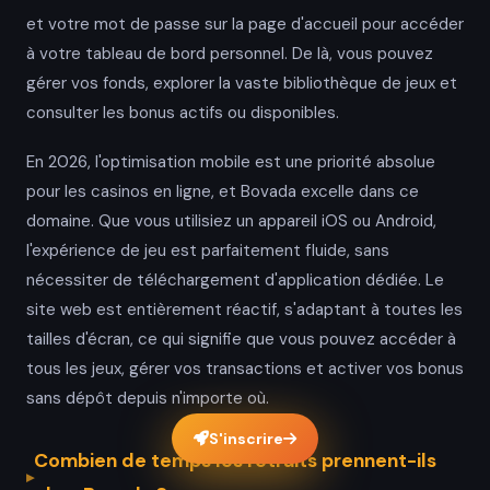
et votre mot de passe sur la page d'accueil pour accéder
à votre tableau de bord personnel. De là, vous pouvez
gérer vos fonds, explorer la vaste bibliothèque de jeux et
consulter les bonus actifs ou disponibles.
En 2026, l'optimisation mobile est une priorité absolue
pour les casinos en ligne, et Bovada excelle dans ce
domaine. Que vous utilisiez un appareil iOS ou Android,
l'expérience de jeu est parfaitement fluide, sans
nécessiter de téléchargement d'application dédiée. Le
site web est entièrement réactif, s'adaptant à toutes les
tailles d'écran, ce qui signifie que vous pouvez accéder à
tous les jeux, gérer vos transactions et activer vos bonus
sans dépôt depuis n'importe où.
S'inscrire
Combien de temps les retraits prennent-ils