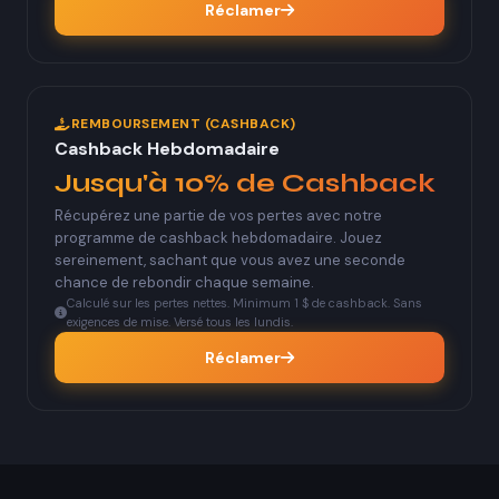
Réclamer
REMBOURSEMENT (CASHBACK)
Cashback Hebdomadaire
Jusqu'à 10% de Cashback
Récupérez une partie de vos pertes avec notre
programme de cashback hebdomadaire. Jouez
sereinement, sachant que vous avez une seconde
chance de rebondir chaque semaine.
Calculé sur les pertes nettes. Minimum 1 $ de cashback. Sans
exigences de mise. Versé tous les lundis.
Réclamer