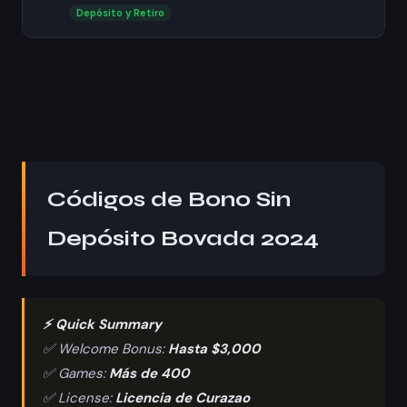
Depósito y Retiro
Códigos de Bono Sin
Depósito Bovada 2024
⚡ Quick Summary
✅ Welcome Bonus:
Hasta $3,000
✅ Games:
Más de 400
✅ License:
Licencia de Curazao