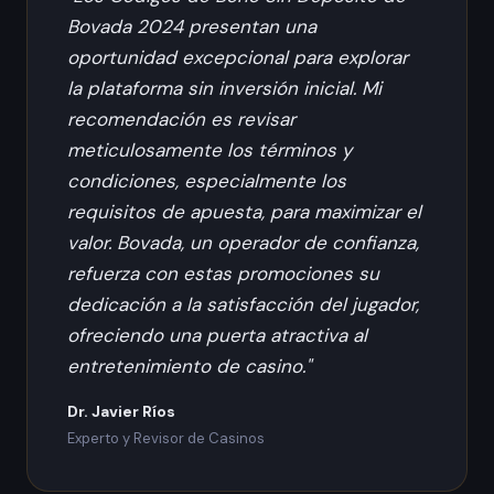
Bovada 2024 presentan una
oportunidad excepcional para explorar
la plataforma sin inversión inicial. Mi
recomendación es revisar
meticulosamente los términos y
condiciones, especialmente los
requisitos de apuesta, para maximizar el
valor. Bovada, un operador de confianza,
refuerza con estas promociones su
dedicación a la satisfacción del jugador,
ofreciendo una puerta atractiva al
entretenimiento de casino."
Dr. Javier Ríos
Experto y Revisor de Casinos