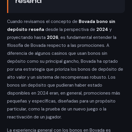
reseña
Cuando revisamos el concepto de
Bovada bono sin
depósito reseña
desde la perspectiva de
2024
y
proyectando hasta
2026
, es fundamental entender la
filosofía de Bovada respecto a las promociones. A
diferencia de algunos casinos que usan bonos sin
depósito como su principal gancho, Bovada ha optado
por una estrategia que prioriza los bonos de depósito de
alto valor y un sistema de recompensas robusto. Los
bonos sin depósito que pudieran haber estado
disponibles en 2024 eran, en general, promociones más
pequeñas y específicas, diseñadas para un propósito
particular, como la prueba de un nuevo juego o la
reactivación de un jugador.
La experiencia general con los bonos en Bovada es