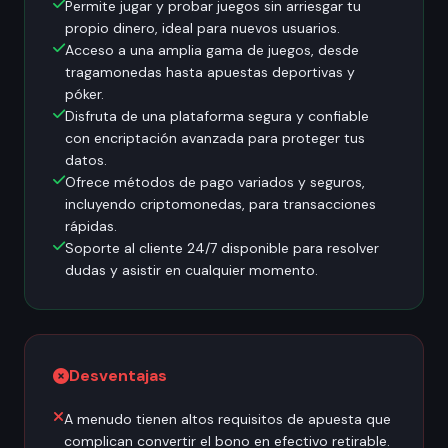
Permite jugar y probar juegos sin arriesgar tu
propio dinero, ideal para nuevos usuarios.
Acceso a una amplia gama de juegos, desde
tragamonedas hasta apuestas deportivas y
póker.
Disfruta de una plataforma segura y confiable
con encriptación avanzada para proteger tus
datos.
Ofrece métodos de pago variados y seguros,
incluyendo criptomonedas, para transacciones
rápidas.
Soporte al cliente 24/7 disponible para resolver
dudas y asistir en cualquier momento.
Desventajas
A menudo tienen altos requisitos de apuesta que
complican convertir el bono en efectivo retirable.