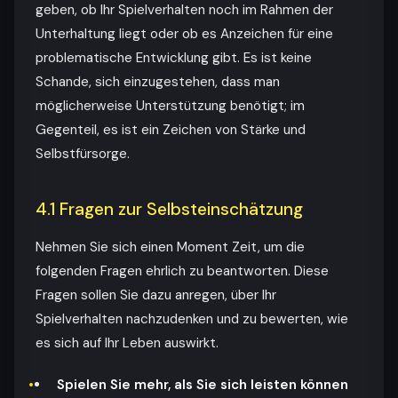
geben, ob Ihr Spielverhalten noch im Rahmen der
Unterhaltung liegt oder ob es Anzeichen für eine
problematische Entwicklung gibt. Es ist keine
Schande, sich einzugestehen, dass man
möglicherweise Unterstützung benötigt; im
Gegenteil, es ist ein Zeichen von Stärke und
Selbstfürsorge.
4.1 Fragen zur Selbsteinschätzung
Nehmen Sie sich einen Moment Zeit, um die
folgenden Fragen ehrlich zu beantworten. Diese
Fragen sollen Sie dazu anregen, über Ihr
Spielverhalten nachzudenken und zu bewerten, wie
es sich auf Ihr Leben auswirkt.
Spielen Sie mehr, als Sie sich leisten können