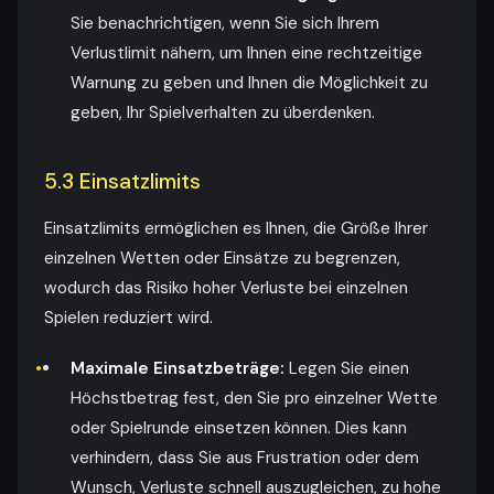
Sie benachrichtigen, wenn Sie sich Ihrem
Verlustlimit nähern, um Ihnen eine rechtzeitige
Warnung zu geben und Ihnen die Möglichkeit zu
geben, Ihr Spielverhalten zu überdenken.
5.3 Einsatzlimits
Einsatzlimits ermöglichen es Ihnen, die Größe Ihrer
einzelnen Wetten oder Einsätze zu begrenzen,
wodurch das Risiko hoher Verluste bei einzelnen
Spielen reduziert wird.
Maximale Einsatzbeträge:
Legen Sie einen
Höchstbetrag fest, den Sie pro einzelner Wette
oder Spielrunde einsetzen können. Dies kann
verhindern, dass Sie aus Frustration oder dem
Wunsch, Verluste schnell auszugleichen, zu hohe