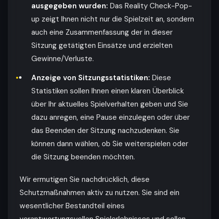
ausgegeben wurden:
Das Reality Check-Pop-
up zeigt Ihnen nicht nur die Spielzeit an, sondern
auch eine Zusammenfassung der in dieser
Sitzung getätigten Einsätze und erzielten
Gewinne/Verluste.
Anzeige von Sitzungsstatistiken:
Diese
Statistiken sollen Ihnen einen klaren Überblick
über Ihr aktuelles Spielverhalten geben und Sie
dazu anregen, eine Pause einzulegen oder über
das Beenden der Sitzung nachzudenken. Sie
können dann wählen, ob Sie weiterspielen oder
die Sitzung beenden möchten.
Wir ermutigen Sie nachdrücklich, diese
Schutzmaßnahmen aktiv zu nutzen. Sie sind ein
wesentlicher Bestandteil eines