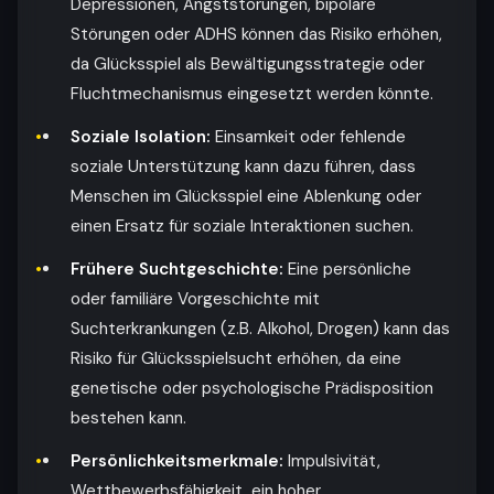
Depressionen, Angststörungen, bipolare
Störungen oder ADHS können das Risiko erhöhen,
da Glücksspiel als Bewältigungsstrategie oder
Fluchtmechanismus eingesetzt werden könnte.
Soziale Isolation:
Einsamkeit oder fehlende
soziale Unterstützung kann dazu führen, dass
Menschen im Glücksspiel eine Ablenkung oder
einen Ersatz für soziale Interaktionen suchen.
Frühere Suchtgeschichte:
Eine persönliche
oder familiäre Vorgeschichte mit
Suchterkrankungen (z.B. Alkohol, Drogen) kann das
Risiko für Glücksspielsucht erhöhen, da eine
genetische oder psychologische Prädisposition
bestehen kann.
Persönlichkeitsmerkmale:
Impulsivität,
Wettbewerbsfähigkeit, ein hoher