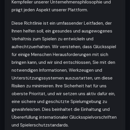
Kernpfeiler unserer Unternehmensphilosophie und
prägt jeden Aspekt unserer Plattform.
Diese Richtlinie ist ein umfassender Leitfaden, der
Ihnen helfen soll, ein gesundes und ausgewogenes
Verhältnis zum Spielen zu entwickeln und
aufrechtzuerhalten. Wir verstehen, dass Glücksspiel
für einige Menschen Herausforderungen mit sich
bringen kann, und wir sind entschlossen, Sie mit den
notwendigen Informationen, Werkzeugen und
Unterstützungssystemen auszustatten, um diese
Risiken zu minimieren. Ihre Sicherheit hat für uns
oberste Priorität, und wir setzen uns aktiv dafür ein,
eine sichere und geschützte Spielumgebung zu
gewährleisten. Dies beinhaltet die Einhaltung und
Übererfüllung internationaler Glücksspielvorschriften
und Spielerschutzstandards.