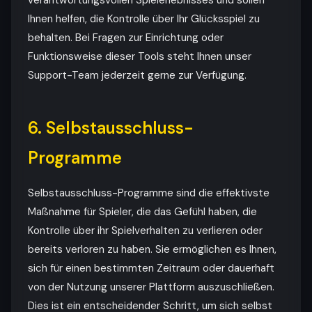
verantwortungsvollen Spielerlebnisses und sollen
Ihnen helfen, die Kontrolle über Ihr Glücksspiel zu
behalten. Bei Fragen zur Einrichtung oder
Funktionsweise dieser Tools steht Ihnen unser
Support-Team jederzeit gerne zur Verfügung.
6. Selbstausschluss-
Programme
Selbstausschluss-Programme sind die effektivste
Maßnahme für Spieler, die das Gefühl haben, die
Kontrolle über ihr Spielverhalten zu verlieren oder
bereits verloren zu haben. Sie ermöglichen es Ihnen,
sich für einen bestimmten Zeitraum oder dauerhaft
von der Nutzung unserer Plattform auszuschließen.
Dies ist ein entscheidender Schritt, um sich selbst