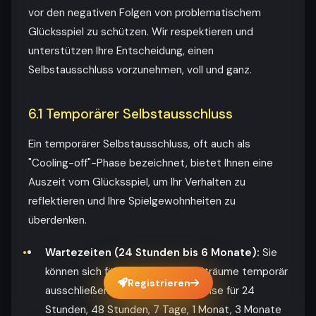
vor den negativen Folgen von problematischem
Glücksspiel zu schützen. Wir respektieren und
unterstützen Ihre Entscheidung, einen
Selbstausschluss vorzunehmen, voll und ganz.
6.1 Temporärer Selbstausschluss
Ein temporärer Selbstausschluss, oft auch als
"Cooling-off"-Phase bezeichnet, bietet Ihnen eine
Auszeit vom Glücksspiel, um Ihr Verhalten zu
reflektieren und Ihre Spielgewohnheiten zu
überdenken.
Wartezeiten (24 Stunden bis 6 Monate):
Sie
können sich für verschiedene Zeiträume temporär
Registrieren
ausschließen lassen, typischerweise für 24
Stunden, 48 Stunden, 7 Tage, 1 Monat, 3 Monate