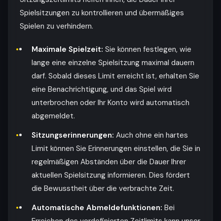
Spielsitzungen zu kontrollieren und übermäßiges
Spielen zu verhindern.
Maximale Spielzeit:
Sie können festlegen, wie
lange eine einzelne Spielsitzung maximal dauern
darf. Sobald dieses Limit erreicht ist, erhalten Sie
eine Benachrichtigung, und das Spiel wird
unterbrochen oder Ihr Konto wird automatisch
abgemeldet.
Sitzungserinnerungen:
Auch ohne ein hartes
Limit können Sie Erinnerungen einstellen, die Sie in
regelmäßigen Abständen über die Dauer Ihrer
aktuellen Spielsitzung informieren. Dies fördert
die Bewusstheit über die verbrachte Zeit.
Automatische Abmeldefunktionen:
Bei
Erreichen des vordefinierten Zeitlimits kann unser