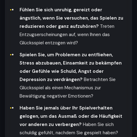
Fühlen Sie sich unruhig, gereizt oder
ängstlich, wenn Sie versuchen, das Spielen zu
reduzieren oder ganz aufzuhören?
Treten
Entzugserscheinungen auf, wenn Ihnen das
Glücksspiel entzogen wird?
Spielen Sie, um Problemen zu entfliehen,
Stress abzubauen, Einsamkeit zu bekämpfen
oder Gefühle wie Schuld, Angst oder
Depression zu verdrängen?
Betrachten Sie
Glücksspiel als einen Mechanismus zur
Bewältigung negativer Emotionen?
Haben Sie jemals über Ihr Spielverhalten
gelogen, um das Ausmaß oder die Häufigkeit
vor anderen zu verbergen?
Haben Sie sich
schuldig gefühlt, nachdem Sie gespielt haben?