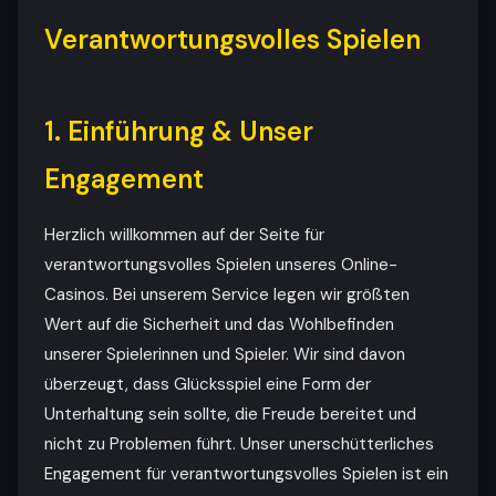
Verantwortungsvolles Spielen
1. Einführung & Unser
Engagement
Herzlich willkommen auf der Seite für
verantwortungsvolles Spielen unseres Online-
Casinos. Bei unserem Service legen wir größten
Wert auf die Sicherheit und das Wohlbefinden
unserer Spielerinnen und Spieler. Wir sind davon
überzeugt, dass Glücksspiel eine Form der
Unterhaltung sein sollte, die Freude bereitet und
nicht zu Problemen führt. Unser unerschütterliches
Engagement für verantwortungsvolles Spielen ist ein