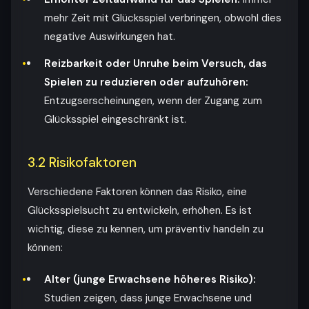
mehr Zeit mit Glücksspiel verbringen, obwohl dies
negative Auswirkungen hat.
Reizbarkeit oder Unruhe beim Versuch, das
Spielen zu reduzieren oder aufzuhören:
Entzugserscheinungen, wenn der Zugang zum
Glücksspiel eingeschränkt ist.
3.2 Risikofaktoren
Verschiedene Faktoren können das Risiko, eine
Glücksspielsucht zu entwickeln, erhöhen. Es ist
wichtig, diese zu kennen, um präventiv handeln zu
können:
Alter (junge Erwachsene höheres Risiko):
Studien zeigen, dass junge Erwachsene und