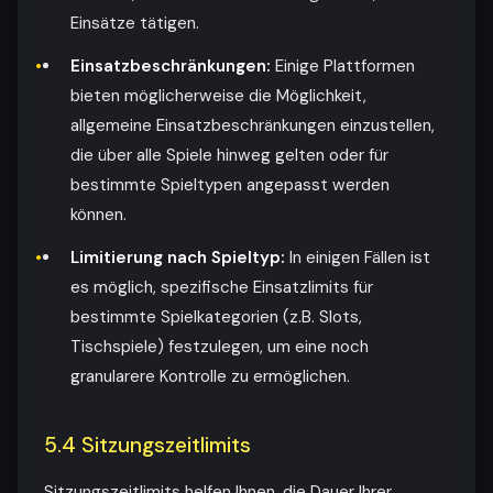
Einsätze tätigen.
Einsatzbeschränkungen:
Einige Plattformen
bieten möglicherweise die Möglichkeit,
allgemeine Einsatzbeschränkungen einzustellen,
die über alle Spiele hinweg gelten oder für
bestimmte Spieltypen angepasst werden
können.
Limitierung nach Spieltyp:
In einigen Fällen ist
es möglich, spezifische Einsatzlimits für
bestimmte Spielkategorien (z.B. Slots,
Tischspiele) festzulegen, um eine noch
granularere Kontrolle zu ermöglichen.
5.4 Sitzungszeitlimits
Sitzungszeitlimits helfen Ihnen, die Dauer Ihrer