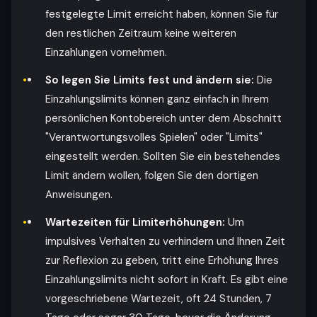
festgelegte Limit erreicht haben, können Sie für
den restlichen Zeitraum keine weiteren
Einzahlungen vornehmen.
So legen Sie Limits fest und ändern sie:
Die
Einzahlungslimits können ganz einfach in Ihrem
persönlichen Kontobereich unter dem Abschnitt
"Verantwortungsvolles Spielen" oder "Limits"
eingestellt werden. Sollten Sie ein bestehendes
Limit ändern wollen, folgen Sie den dortigen
Anweisungen.
Wartezeiten für Limiterhöhungen:
Um
impulsives Verhalten zu verhindern und Ihnen Zeit
zur Reflexion zu geben, tritt eine Erhöhung Ihres
Einzahlungslimits nicht sofort in Kraft. Es gibt eine
vorgeschriebene Wartezeit, oft 24 Stunden, 7