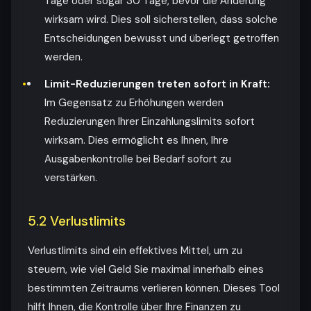
Tage oder sogar 30 Tage, bevor die Änderung
wirksam wird. Dies soll sicherstellen, dass solche
Entscheidungen bewusst und überlegt getroffen
werden.
Limit-Reduzierungen treten sofort in Kraft:
Im Gegensatz zu Erhöhungen werden
Reduzierungen Ihrer Einzahlungslimits sofort
wirksam. Dies ermöglicht es Ihnen, Ihre
Ausgabenkontrolle bei Bedarf sofort zu
verstärken.
5.2 Verlustlimits
Verlustlimits sind ein effektives Mittel, um zu
steuern, wie viel Geld Sie maximal innerhalb eines
bestimmten Zeitraums verlieren können. Dieses Tool
hilft Ihnen, die Kontrolle über Ihre Finanzen zu