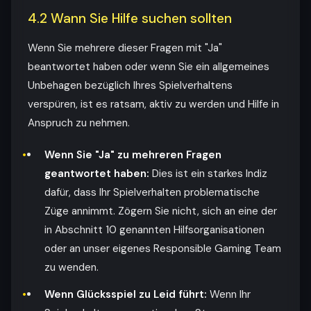
4.2 Wann Sie Hilfe suchen sollten
Wenn Sie mehrere dieser Fragen mit "Ja"
beantwortet haben oder wenn Sie ein allgemeines
Unbehagen bezüglich Ihres Spielverhaltens
verspüren, ist es ratsam, aktiv zu werden und Hilfe in
Anspruch zu nehmen.
Wenn Sie "Ja" zu mehreren Fragen
geantwortet haben:
Dies ist ein starkes Indiz
dafür, dass Ihr Spielverhalten problematische
Züge annimmt. Zögern Sie nicht, sich an eine der
in Abschnitt 10 genannten Hilfsorganisationen
oder an unser eigenes Responsible Gaming Team
zu wenden.
Wenn Glücksspiel zu Leid führt:
Wenn Ihr