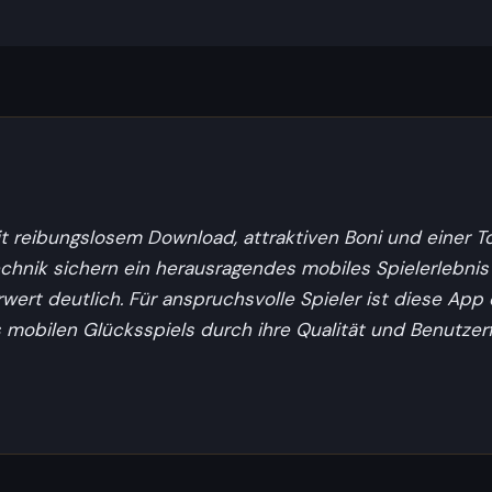
it reibungslosem Download, attraktiven Boni und einer To
chnik sichern ein herausragendes mobiles Spielerlebnis 
t deutlich. Für anspruchsvolle Spieler ist diese App e
 mobilen Glücksspiels durch ihre Qualität und Benutzerf