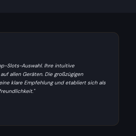
p-Slots-Auswahl. Ihre intuitive
auf allen Geräten. Die großzügigen
ine klare Empfehlung und etabliert sich als
reundlichkeit."