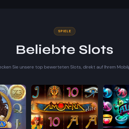
SPIELE
Beliebte Slots
cken Sie unsere top bewerteten Slots, direkt auf Ihrem Mobil