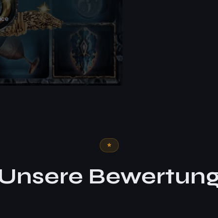
ice
⭐
Unsere Bewertun