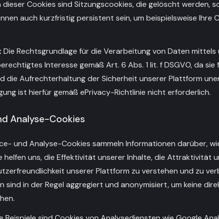
 dieser Cookies sind Sitzungscookies, die gelöscht werden, s
önnen auch kurzfristig persistent sein, um beispielsweise Ihre
:
Die Rechtsgrundlage für die Verarbeitung von Daten mittel
erechtigtes Interesse gemäß Art. 6 Abs. 1 lit. f DSGVO, da sie f
d die Aufrechterhaltung der Sicherheit unserer Plattform unerl
gung ist hierfür gemäß ePrivacy-Richtlinie nicht erforderlich.
nd Analyse-Cookies
e- und Analyse-Cookies sammeln Informationen darüber, wi
 helfen uns, die Effektivität unserer Inhalte, die Attraktivitä
utzerfreundlichkeit unserer Plattform zu verstehen und zu ver
sind in der Regel aggregiert und anonymisiert, um keine direkt
hen.
 Beispiele sind Cookies von Analysediensten wie Google Analy