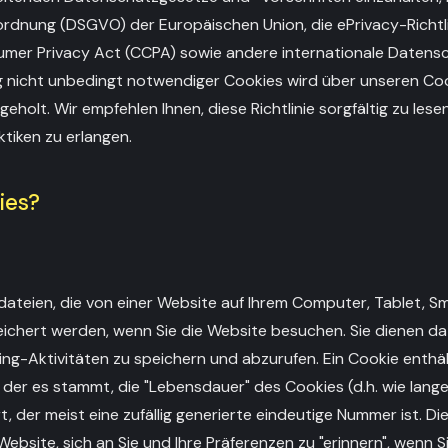
nung (DSGVO) der Europäischen Union, die ePrivacy-Richtlin
umer Privacy Act (CCPA) sowie andere internationale Datensc
 nicht unbedingt notwendiger Cookies wird über unseren Co
eholt. Wir empfehlen Ihnen, diese Richtlinie sorgfältig zu lese
tiken zu erlangen.
ies?
tdateien, die von einer Website auf Ihrem Computer, Tablet, 
chert werden, wenn Sie die Website besuchen. Sie dienen da
ing-Aktivitäten zu speichern und abzurufen. Ein Cookie enthäl
der es stammt, die "Lebensdauer" des Cookies (d.h. wie lange
t, der meist eine zufällig generierte eindeutige Nummer ist. Di
ebsite, sich an Sie und Ihre Präferenzen zu "erinnern", wenn S