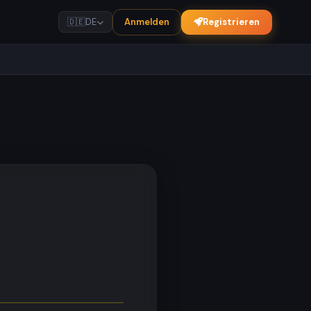
Anmelden
Registrieren
🇩🇪
DE