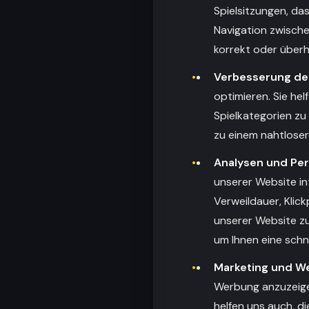
Spielsitzungen, da
Navigation zwische
korrekt oder überh
Verbesserung de
optimieren. Sie he
Spielkategorien zu
zu einem nahtlose
Analysen und Pe
unserer Website in
Verweildauer, Klic
unserer Website zu
um Ihnen eine schn
Marketing und W
Werbung anzuzeigen
helfen uns auch, d