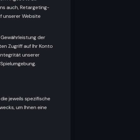
uns auch, Retargeting-
f unserer Website
r Gewährleistung der
en Zugriff auf Ihr Konto
Integrität unserer
r Spielumgebung.
ie jeweils spezifische
 Zwecks, um Ihnen eine