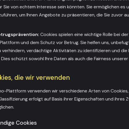
für Sie von echtem Interesse sein könnten. Sie ermöglichen es 
führen, um Ihnen Angebote zu präsentieren, die Sie zuvor au
etrugsprävention:
Cookies spielen eine wichtige Rolle bei de
Plattform und dem Schutz vor Betrug. Sie helfen uns, unbefugt
verhindern, verdächtige Aktivitäten zu identifizieren und die 
 Dies schützt sowohl Ihre Daten als auch die Fairness unsere
kies, die wir verwenden
no-Plattform verwenden wir verschiedene Arten von Cookies, d
Klassifizierung erfolgt auf Basis ihrer Eigenschaften und ihres
lichen.
endige Cookies