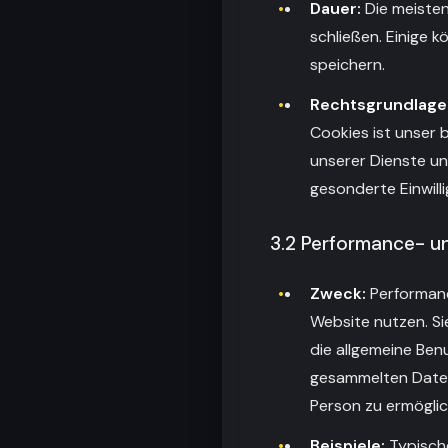
Dauer:
Die meisten
schließen. Einige k
speichern.
Rechtsgrundlage
Cookies ist unser b
unserer Dienste un
gesonderte Einwilli
3.2 Performance- u
Zweck:
Performanc
Website nutzen. Sie
die allgemeine Ben
gesammelten Daten 
Person zu ermöglic
Beispiele:
Typische