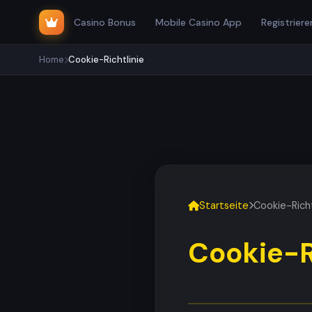
Casino Bonus
Mobile Casino App
Registrier
Home
Cookie-Richtlinie
Startseite
Cookie-Richt
Cookie-R